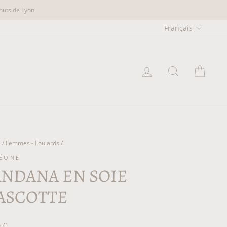
nuts de Lyon.
LANGU
Français
SE CONNECT
RECHER
PAN
l
/
Femmes - Foulards
/
LÉONE
NDANA EN SOIE
ASCOTTE
 €