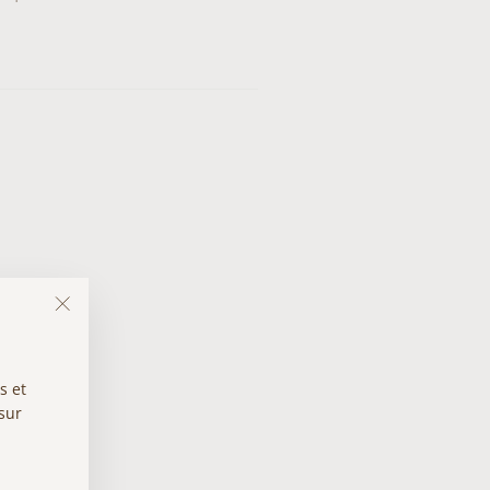
"Fermer
(Esc)"
s et
 sur