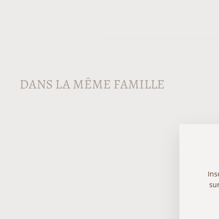
DANS LA MÊME FAMILLE
Ins
sur
VOT
S'IN