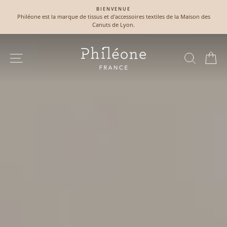
Passer
BIENVENUE
au
Philéone est la marque de tissus et d'accessoires textiles de la Maison des
Diaporama
contenu
Canuts de Lyon.
Pause
PHILÉONE
NAVIGATION
RECH
P