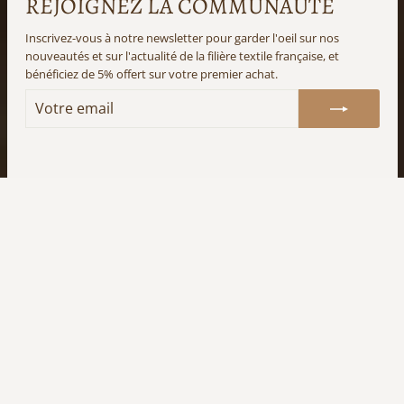
REJOIGNEZ LA COMMUNAUTÉ
(Esc)"
Inscrivez-vous à notre newsletter pour garder l'oeil sur nos
nouveautés et sur l'actualité de la filière textile française, et
bénéficiez de 5% offert sur votre premier achat.
VOTRE
S'INSCRIRE
EMAIL
BIENVENUE CHEZ
PHILÉONE FRANCE !
NOUS SOMMES LA
MARQUE DE TISSUS ET