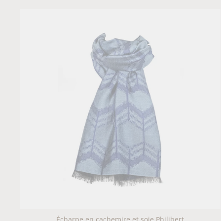
Écharpe en cachemire et soie Philibert