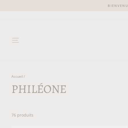
Passer
BIENVEN
au
contenu
NAVIGATION
Accueil
/
PHILÉONE
76 produits