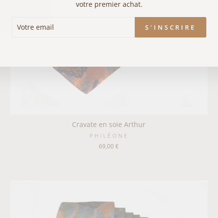
votre premier achat.
RE
SCRIRE
S'INSCRIRE
IL
Cravate en soie Arthur
PHILÉONE
69,00 €