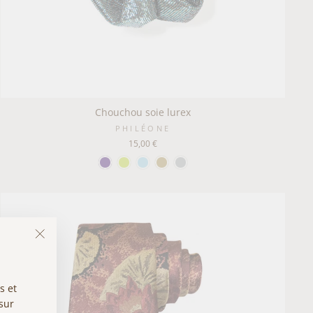
Chouchou soie lurex
PHILÉONE
15,00 €
"Fermer
(Esc)"
s et
 sur