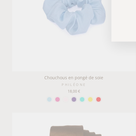
VOT
S'IN
EMA
Chouchous en pongé de soie
PHILÉONE
18,00 €