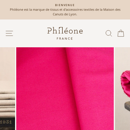
Passer
BIENVENUE
au
Philéone est la marque de tissus et d'accessoires textiles de la Maison des
Diaporama
contenu
Canuts de Lyon.
Pause
NAVIGATION
RECH
P