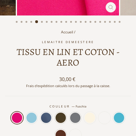
FERMER
(ESC)
Accueil
/
LEMAITRE DEMEESTERE
TISSU EN LIN ET COTON -
AERO
Prix
30,00 €
régulier
Frais d'expédition calculés lors du passage à la caisse.
COULEUR
—
Fuschia